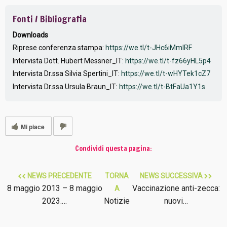
Fonti / Bibliografia
Downloads
Riprese conferenza stampa:
https://we.tl/t-JHc6iMmlRF
Intervista Dott. Hubert Messner_IT:
https://we.tl/t-fz66yHL5p4
Intervista Dr.ssa Silvia Spertini_IT:
https://we.tl/t-wHYTek1cZ7
Intervista Dr.ssa Ursula Braun_IT:
https://we.tl/t-BtFaUa1Y1s
Mi piace
Condividi questa pagina:
NEWS PRECEDENTE
TORNA
NEWS SUCCESSIVA
8 maggio 2013 – 8 maggio
Vaccinazione anti-zecca:
A
2023.…
Notizie
nuovi…