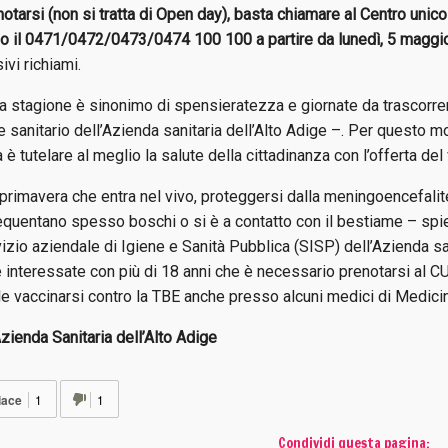
otarsi (non si tratta di Open day), basta chiamare al Centro unic
do il 0471/0472/0473/0474 100 100 a partire da lunedì, 5 maggi
vi richiami.
a stagione è sinonimo di spensieratezza e giornate da trascorrer
e sanitario dell’Azienda sanitaria dell’Alto Adige –. Per questo m
a è tutelare al meglio la salute della cittadinanza con l’offerta de
primavera che entra nel vivo, proteggersi dalla meningoencefalit
requentano spesso boschi o si è a contatto con il bestiame – sp
izio aziendale di Igiene e Sanità Pubblica (SISP) dell’Azienda san
 interessate con più di 18 anni che è necessario prenotarsi al C
le vaccinarsi contro la TBE anche presso alcuni medici di Medici
zienda Sanitaria dell’Alto Adige
iace
1
1
Condividi questa pagina: