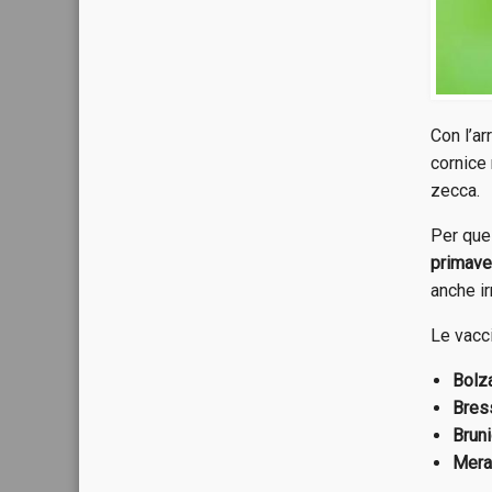
Con l’ar
cornice 
zecca.
Per ques
primave
anche ir
Le vacci
Bolz
Bres
Brun
Mer