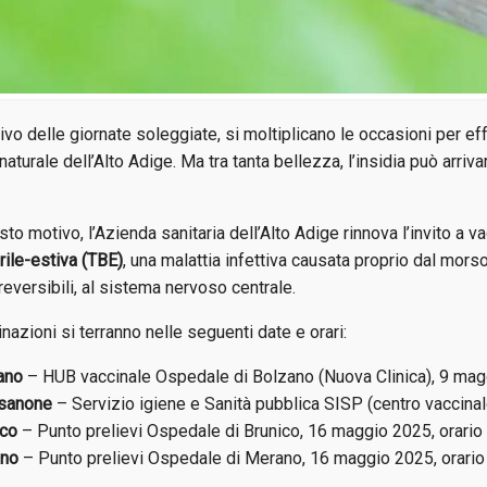
rivo delle giornate soleggiate, si moltiplicano le occasioni per e
naturale dell’Alto Adige. Ma tra tanta bellezza, l’insidia può arr
to motivo, l’Azienda sanitaria dell’Alto Adige rinnova l’invito a v
rile-estiva (TBE)
, una malattia infettiva causata proprio dal morso
reversibili, al sistema nervoso centrale.
nazioni si terranno nelle seguenti date e orari:
ano
– HUB vaccinale Ospedale di Bolzano (Nuova Clinica), 9 magg
sanone
– Servizio igiene e Sanità pubblica SISP (centro vaccina
ico
– Punto prelievi Ospedale di Brunico, 16 maggio 2025, orario
ano
– Punto prelievi Ospedale di Merano, 16 maggio 2025, orario