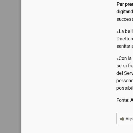
Per pren
digitan
successi
«La bell
Direttor
sanitari
«Con la 
se si f
del Serv
persone
possibi
Fonte:
A
Mi p