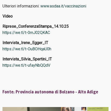
Ulteriori informazioni:
www.asdaa.it/vaccinazioni
Video
Riprese_ConferenzaStampa_14.10.25
https://we.tl/t-0rnJ02QKAC
Intervista_Irene_Egger_IT
https://we.tl/t-OuBOHqaU0h
Intervista_Silvia_Spertini_IT
https://we.tl/t-ufayNbQQdV
Fonte
:
Provincia autonoma di Bolzano - Alto Adige