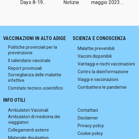
Days 8-19…
Notizie
maggio 2023.…
VACCINAZIONI IN ALTO ADIGE
SCIENZA E CONOSCENZA
Politiche provinciali per la
Malattie prevenibili
prevenzione
Vaccini disponibili
Il calendario vaccinale
Vantaggi e rischi vaccinazioni
Report provinciali
Contro la disinformazione
Sorveglianza delle malattie
Viaggi e vaccinazioni
infettive
Combattere le pandemie
Comitato tecnico-scientifico
INFO UTILI
Ambulatori Vaccinali
Contattaci
Ambulatori di medicina dei
Disclaimer
viaggiatori
Privacy policy
Collegamenti esterni
Cookie policy
Materiale divulgativo