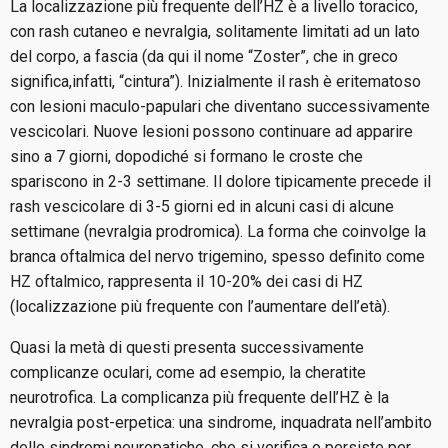
La localizzazione più frequente dell’HZ è a livello toracico,
con rash cutaneo e nevralgia, solitamente limitati ad un lato
del corpo, a fascia (da qui il nome “Zoster”, che in greco
significa,infatti, “cintura”). Inizialmente il rash è eritematoso
con lesioni maculo-papulari che diventano successivamente
vescicolari. Nuove lesioni possono continuare ad apparire
sino a 7 giorni, dopodiché si formano le croste che
spariscono in 2-3 settimane. Il dolore tipicamente precede il
rash vescicolare di 3-5 giorni ed in alcuni casi di alcune
settimane (nevralgia prodromica). La forma che coinvolge la
branca oftalmica del nervo trigemino, spesso definito come
HZ oftalmico, rappresenta il 10-20% dei casi di HZ
(localizzazione più frequente con l’aumentare dell’età).
Quasi la metà di questi presenta successivamente
complicanze oculari, come ad esempio, la cheratite
neurotrofica. La complicanza più frequente dell’HZ è la
nevralgia post-erpetica: una sindrome, inquadrata nell’ambito
delle sindromi neuropatiche, che si verifica o persiste per