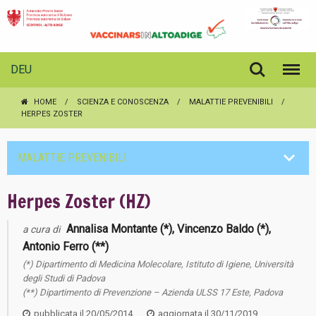
DEU
HOME
SCIENZA E CONOSCENZA
MALATTIE PREVENIBILI
HERPES ZOSTER
MALATTIE PREVENIBILI
Herpes Zoster (HZ)
Annalisa Montante (*), Vincenzo Baldo (*),
a cura di
Antonio Ferro (**)
(*) Dipartimento di Medicina Molecolare, Istituto di Igiene, Università
degli Studi di Padova
(**) Dipartimento di Prevenzione – Azienda ULSS 17 Este, Padova
pubblicata il
20/05/2014
aggiornata il
30/11/2019