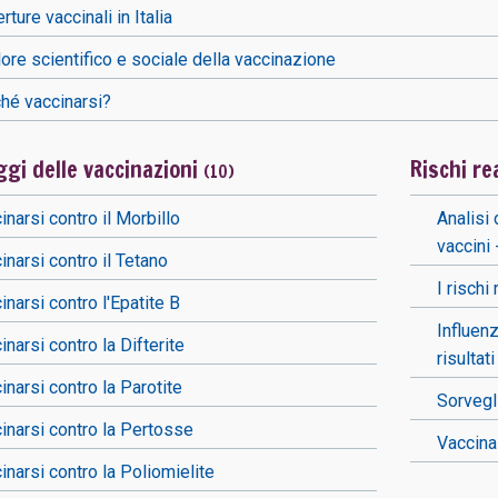
rture vaccinali in Italia
alore scientifico e sociale della vaccinazione
hé vaccinarsi?
gi delle vaccinazioni
Rischi re
(10)
inarsi contro il Morbillo
Analisi 
vaccin
inarsi contro il Tetano
I rischi
inarsi contro l'Epatite B
Influen
inarsi contro la Difterite
risultat
inarsi contro la Parotite
Sorvegl
inarsi contro la Pertosse
Vaccina
inarsi contro la Poliomielite