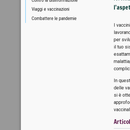
Contro la disinformazione
l’aspet
Viaggi e vaccinazioni
Combattere le pandemie
I vaccin
lavorand
per svil
il tuo s
esattam
malattia
complic
In quest
delle va
si è ott
approfon
vaccinal
Articol